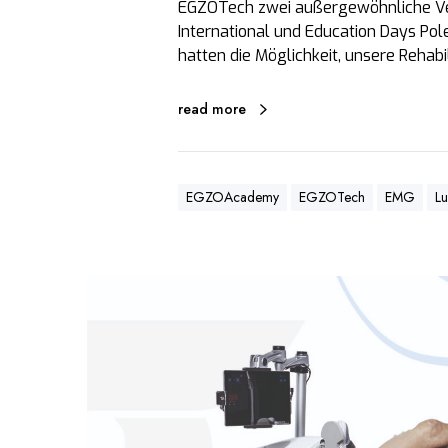
EGZOTech zwei außergewöhnliche Ve
2
International und Education Days Po
0
hatten die Möglichkeit, unsere Rehabi
2
3
read more
EGZOAcademy
EGZOTech
EMG
L
F
o
r
s
c
h
u