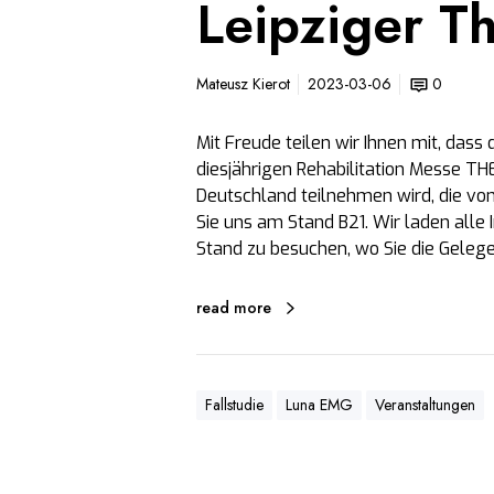
Leipziger T
r
T
h
Mateusz Kierot
2023-03-06
0
e
r
Mit Freude teilen wir Ihnen mit, da
a
diesjährigen Rehabilitation Messe THE
p
Deutschland teilnehmen wird, die vom
i
Sie uns am Stand B21. Wir laden alle 
e
Stand zu besuchen, wo Sie die Gele
2
0
read more
2
3
Fallstudie
Luna EMG
Veranstaltungen