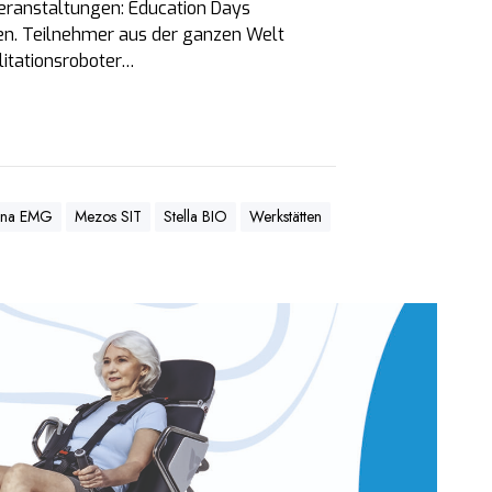
ranstaltungen: Education Days
len. Teilnehmer aus der ganzen Welt
litationsroboter…
una EMG
Mezos SIT
Stella BIO
Werkstätten