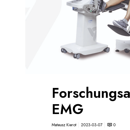
n
g
s
a
r
t
i
k
e
l
/
L
u
Forschungsa
n
a
EMG
E
M
G
Mateusz Kierot
2023-03-07
0