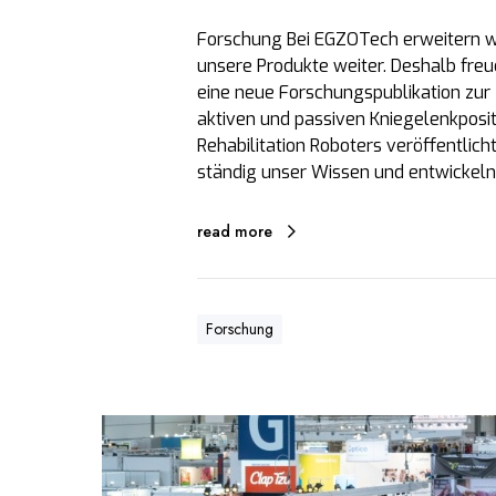
Forschung Bei EGZOTech erweitern w
unsere Produkte weiter. Deshalb freue
eine neue Forschungspublikation zur
aktiven und passiven Kniegelenkposit
Rehabilitation Roboters veröffentlic
ständig unser Wissen und entwickeln
read more
Forschung
E
G
Z