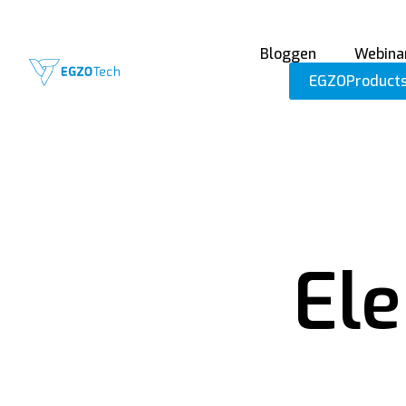
Bloggen
Webina
EGZOProduct
El