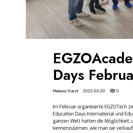
d
u
c
a
t
i
o
n
EGZOAcadem
D
a
Days Febru
y
s
F
Mateusz Kierot
2023-03-20
0
e
b
Im Februar organisierte EGZOTech z
r
Education Days International und Edu
u
ganzen Welt hatten die Möglichkeit, 
a
kennenzulernen, wie man sie verkauft
r